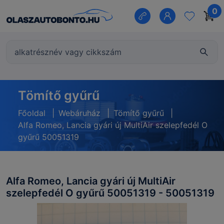
0
Tömítő gyűrű
Főoldal
|
Webáruház
|
Tömítő gyűrű
|
Alfa Romeo, Lancia gyári új MultiAir szelepfedél O
gyűrű 50051319
Alfa Romeo, Lancia gyári új MultiAir
szelepfedél O gyűrű 50051319 - 50051319