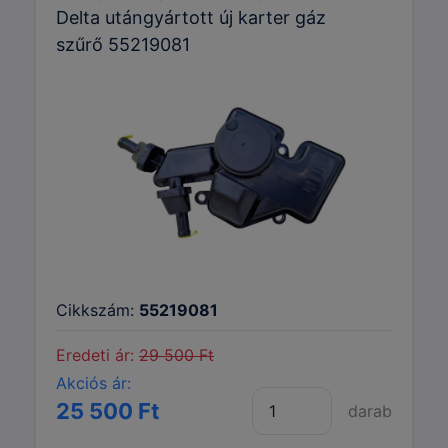
Delta utángyártott új karter gáz
szűrő 55219081
Cikkszám:
55219081
Eredeti ár:
29 500 Ft
Akciós ár:
25 500 Ft
darab