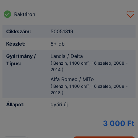
Raktáron
Cikkszám:
50051319
Készlet:
5+ db
Gyártmány /
Lancia / Delta
3
Típus:
( Benzin, 1400 cm
,
16 szelep,
2008
-
2014
)
Alfa Romeo / MiTo
3
( Benzin, 1400 cm
,
16 szelep,
2008
-
2018
)
Állapot:
gyári új
3 000 Ft