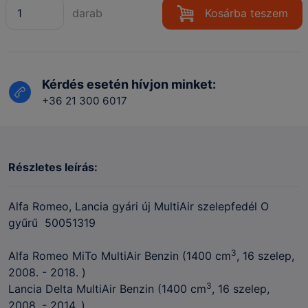
darab
Kosárba teszem
Kérdés esetén hívjon minket:
+36 21 300 6017
Részletes leírás:
Alfa Romeo, Lancia gyári új MultiAir szelepfedél O
gyűrű 50051319
3
Alfa Romeo MiTo MultiAir Benzin (1400 cm
, 16 szelep,
2008. - 2018. )
3
Lancia Delta MultiAir Benzin (1400 cm
, 16 szelep,
2008. - 2014. )