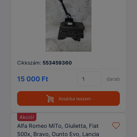
Cikkszám:
553459360
15 000 Ft
darab
Kosárba teszem
Akció!
Alfa Romeo MiTo, Giulietta, Fiat
500x, Bravo, Ounto Evo, Lancia