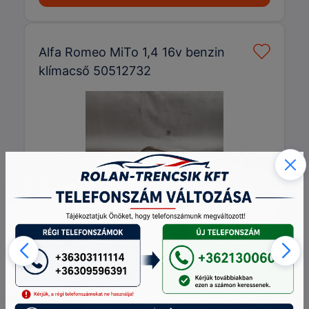
Alfa Romeo MiTo 1,4 16v benzin
klímacső 50512732
Cikkszám:
50512732
10 000 Ft
darab