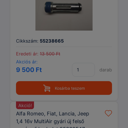
Cikkszám:
55238665
Eredeti ár:
13 500 Ft
Akciós ár:
9 500 Ft
darab
Kosárba teszem
Akció!
Alfa Romeo, Fiat, Lancia, Jeep
1,4 16v MultiAir gyári új felső