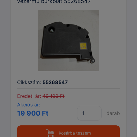
vezérmű burkolat 55268547
Cikkszám:
55268547
Eredeti ár:
40 100 Ft
Akciós ár:
19 900 Ft
darab
Kosárba teszem