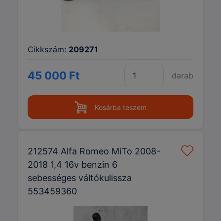
Cikkszám:
209271
45 000 Ft
darab
Kosárba teszem
212574 Alfa Romeo MiTo 2008-
2018 1,4 16v benzin 6
sebességes váltókulissza
553459360