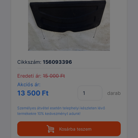
Cikkszám:
156093396
Eredeti ár:
15 000 Ft
Akciós ár:
13 500 Ft
darab
Személyes átvétel esetén telephelyi készleten lévő
termékekre 10% kedvezményt adunk!
Kosárba teszem