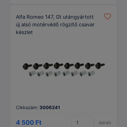
Alfa Romeo 147, Gt utángyártott
új alsó motérvédő rögzítő csavar
készlet
Cikkszám:
3006241
4 500 Ft
darab