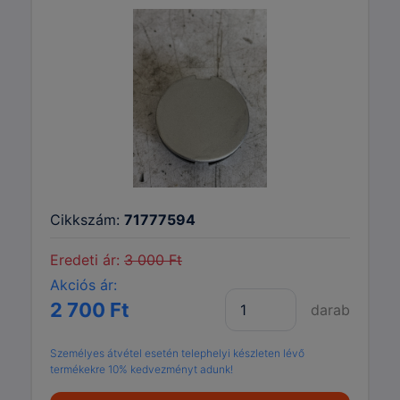
Cikkszám:
71777594
Eredeti ár:
3 000 Ft
Akciós ár:
2 700 Ft
darab
Személyes átvétel esetén telephelyi készleten lévő
termékekre 10% kedvezményt adunk!