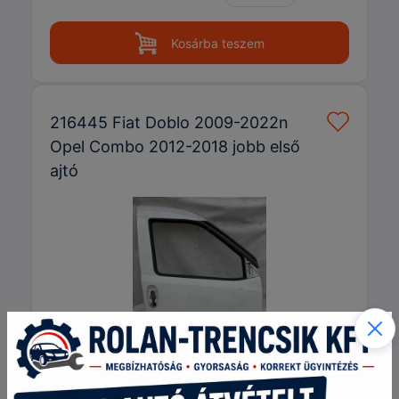
Kosárba teszem
216445 Fiat Doblo 2009-2022n
Opel Combo 2012-2018 jobb első
ajtó