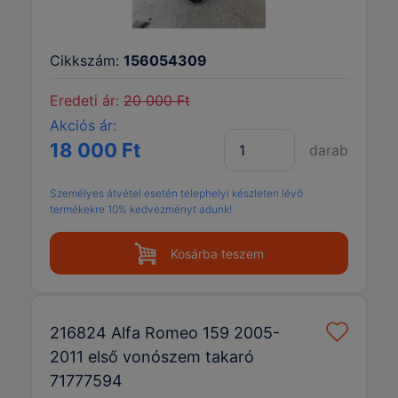
Cikkszám:
156054309
Eredeti ár:
20 000 Ft
Akciós ár:
18 000 Ft
darab
Személyes átvétel esetén telephelyi készleten lévő
termékekre 10% kedvezményt adunk!
Kosárba teszem
216824 Alfa Romeo 159 2005-
2011 első vonószem takaró
71777594