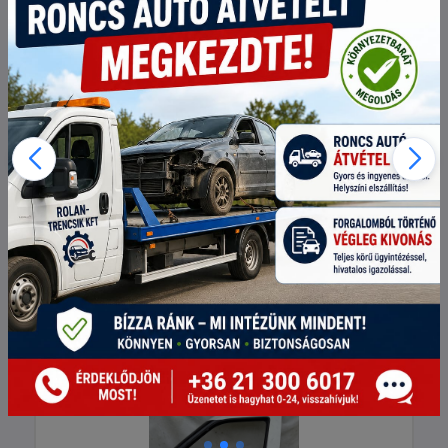
Cikkszám:
51810549
Eredeti ár:
100 000 Ft
Akciós ár:
90 000 Ft
darab
Személyes átvétel esetén telephelyi készleten lévő
termékekre 10% kedvezményt adunk!
Kosárba teszem
216444 Fiat Doblo 2009-2022,
Opel Combo 2012-2018 bal első
ajtó