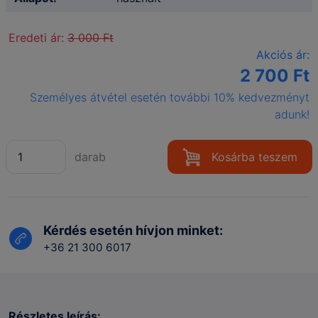
Eredeti ár:
3 000 Ft
Akciós ár:
2 700 Ft
Személyes átvétel esetén további 10% kedvezményt
adunk!
darab
Kosárba teszem
Kérdés esetén hívjon minket:
+36 21 300 6017
Részletes leírás: