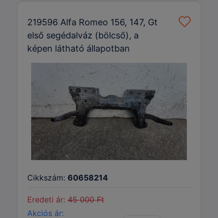
219596 Alfa Romeo 156, 147, Gt
első segédalváz (bölcső), a
képen látható állapotban
Cikkszám:
60658214
Eredeti ár:
45 000 Ft
Akciós ár: