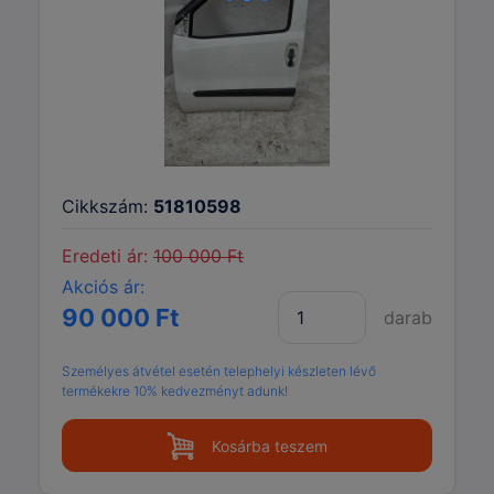
Cikkszám:
51810598
Eredeti ár:
100 000 Ft
Akciós ár:
90 000 Ft
darab
Személyes átvétel esetén telephelyi készleten lévő
termékekre 10% kedvezményt adunk!
Kosárba teszem