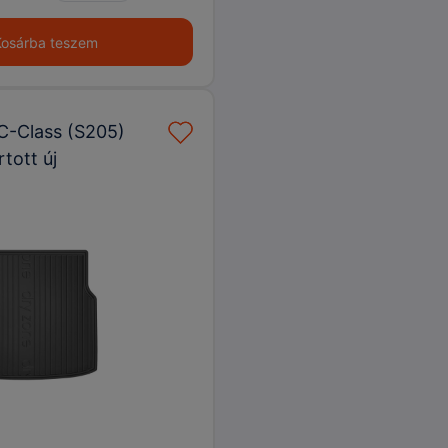
Kosárba teszem
C-Class (S205)
tott új