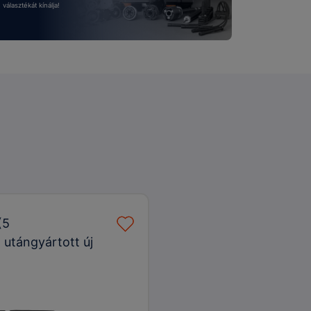
választékát kínálja!
(5
 utángyártott új