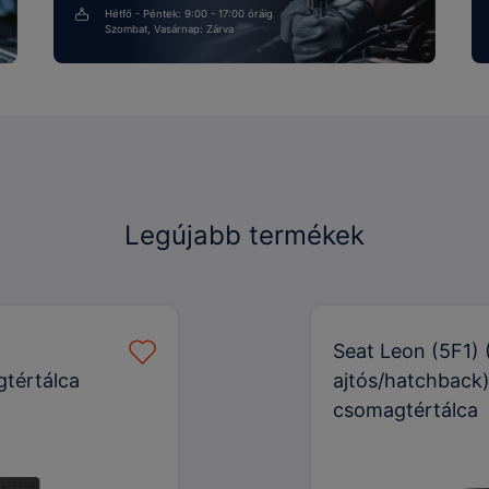
Hétfő - Péntek: 9:00 - 17:00 óráig
Szombat, Vasárnap: Zárva
Legújabb termékek
Seat Leon (5F1) 
gtértálca
ajtós/hatchback)
csomagtértálca