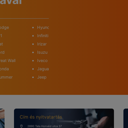
odge
Hyundai
Kia
MG
r1
Infiniti
Lancia
Mini
at
Irizar
Land Rover
Mits
ord
Isuzu
Lexus
Neo
eat Wall
Iveco
MAN
Nis
onda
Jaguar
Mazda
Ope
ummer
Jeep
Mercedes Benz
Peu
Cím és nyitvatartás
2890 Tata Honvéd utca 37