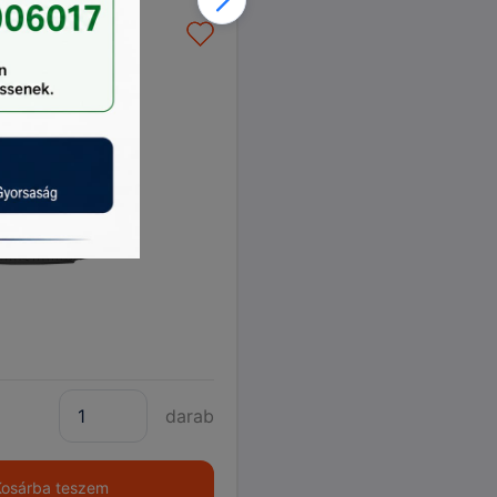
mbi)
csomagtértálca
0
darab
Kosárba teszem