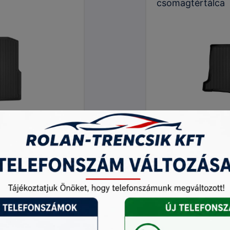
csomagtértálca
Cikkszám:
15206
17 500 Ft
darab
 teszem