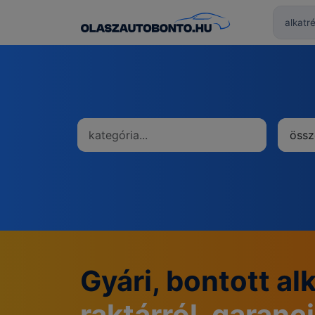
össz
Gyári, bontott al
raktárról, garanc