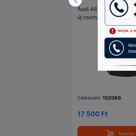
Audi A6 C8 (kombi) ut
új csomagtértálca
Cikkszám:
152069
17 500 Ft
Kosárba