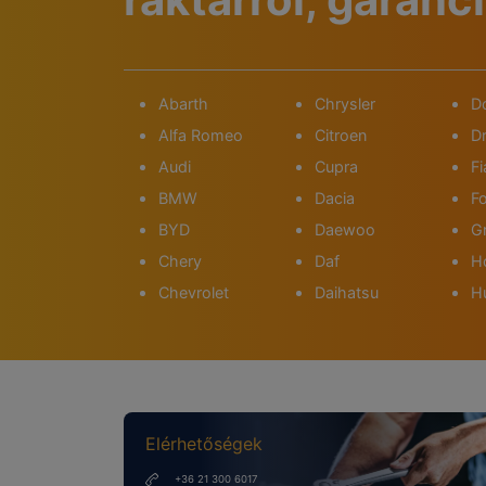
Abarth
Chrysler
D
Alfa Romeo
Citroen
D
Audi
Cupra
Fi
BMW
Dacia
F
BYD
Daewoo
Gr
Chery
Daf
H
Chevrolet
Daihatsu
H
Elérhetőségek
+36 21 300 6017