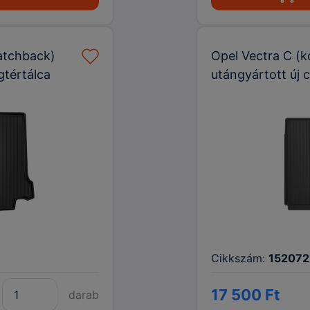
hatchback)
Opel Vectra C (
gtértálca
utángyártott új 
Cikkszám:
152072
17 500 Ft
darab