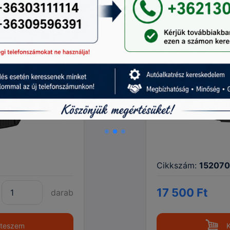
ángyártott
Hyundia I30 (ko
utángyártott új 
Cikkszám:
15207
17 500 Ft
darab
 teszem