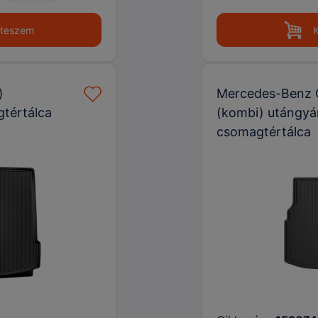
 teszem
)
Mercedes-Benz 
gtértálca
(kombi) utángyár
csomagtértálca