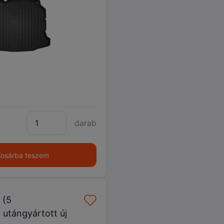
6
darab
Kosárba teszem
 (5
 utángyártott új