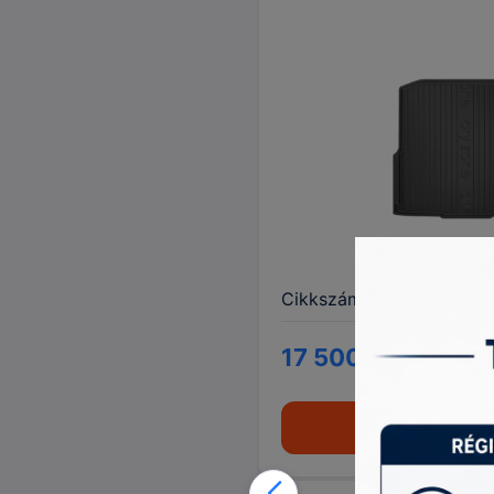
Cikkszám:
152067
17 500 Ft
Kosárba