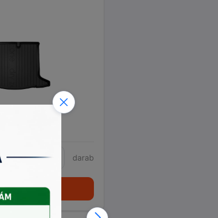
8
darab
Kosárba teszem