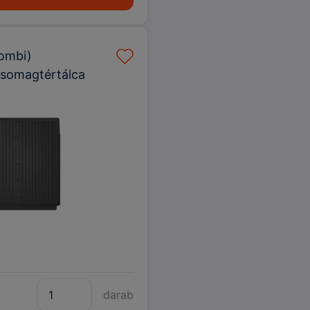
kombi)
csomagtértálca
darab