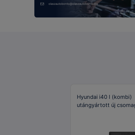
olaszautobonto@olaszautobonto.hu
Hyundai i40 I (kombi)
utángyártott új csoma