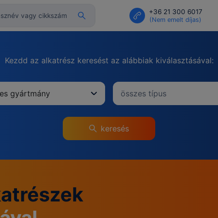
+36 21 300 6017
(Nem emelt díjas)
Kezdd az alkatrész keresést az alábbiak kiválasztásával:
es gyártmány
összes típus
keresés
katrészek
iával