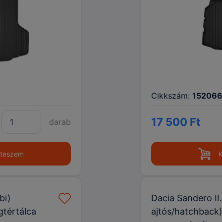
Cikkszám:
15206
17 500 Ft
darab
 teszem
bi)
Dacia Sandero II.
gtértálca
ajtós/hatchback)