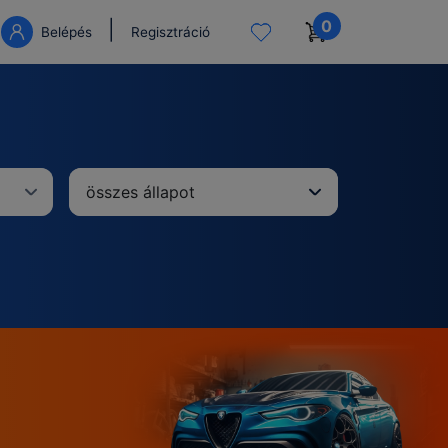
0
|
Belépés
Regisztráció
összes állapot